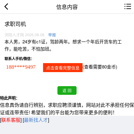
信息内容
求职司机
浏阳人才网 2026.08.08
举报
本人男，24岁有c1证，驾龄两年。想求一个年后开货车的工
作，能吃苦，不怕加班。
联系人手机/微信：
(查看需要80金币)
188****9497
点击查看完整信息
特此声明：
信息真伪请自行辨别，求职应聘须谨慎，网站对此不承担任何保
证或连带责任! 希望我们的平台能为您带来更多的便利！
[
联系客服
]
[
最新找人才
]